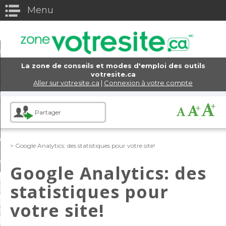
Menu
eturn to Content
els
La zone de conseils et modes d'emploi des outils
e domaine
votresite.ca
Aller sur votresite.ca
|
Connexion à votre compte
eb
Partager
ttres
rce électronique
> Google Analytics: des statistiques pour votre site!
s d'achats virtuels
Google Analytics: des
encement et marketing
statistiques pour
votre site!
x sociaux