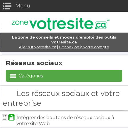
Menu
eturn to Content
els
La zone de conseils et modes d'emploi des outils
e domaine
votresite.ca
Aller sur votresite.ca
|
Connexion à votre compte
eb
Réseaux sociaux
ttres
Catégories
rce électronique
s d'achats virtuels
Les réseaux sociaux et votre
entreprise
encement et marketing
x sociaux
Intégrer des boutons de réseaux sociaux à
votre site Web