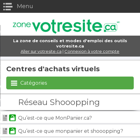
Menu
eturn to Content
els
La zone de conseils et modes d'emploi des outils
e domaine
votresite.ca
Aller sur votresite.ca
|
Connexion à votre compte
eb
Centres d'achats virtuels
ttres
Catégories
rce électronique
s d'achats virtuels
Réseau Shooopping
encement et marketing
Qu’est-ce que MonPanier.ca?
x sociaux
Qu’est-ce que monpanier et shooopping?