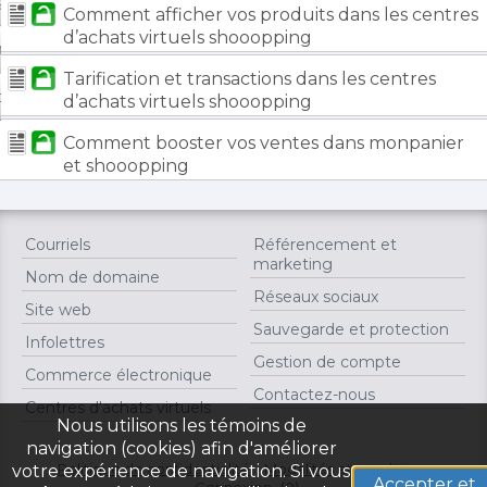
arde et protection
Comment afficher vos produits dans les centres
d’achats virtuels shooopping
on de compte
Tarification et transactions dans les centres
ctez-nous
d’achats virtuels shooopping
Comment booster vos ventes dans monpanier
et shooopping
Courriels
Référencement et
marketing
Nom de domaine
Réseaux sociaux
Site web
Sauvegarde et protection
Infolettres
Gestion de compte
Commerce électronique
Contactez-nous
Centres d'achats virtuels
Nous utilisons les témoins de
navigation (cookies) afin d'améliorer
Politique de confidentialité
Modalités et conditions
votre expérience de navigation. Si vous
Accepter et