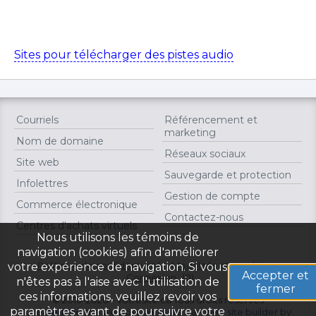
Sites pour télécharger des pistes audio
Courriels
Référencement et
marketing
Nom de domaine
Réseaux sociaux
Site web
Sauvegarde et protection
Infolettres
Gestion de compte
Commerce électronique
Contactez-nous
Centres d'achats virtuels
Nous utilisons les témoins de
navigation (cookies) afin d'améliorer
Politique de confidentialité
Modalités et conditions
votre expérience de navigation. Si vous
Accepter et
Connexion
(0)
n'êtes pas à l'aise avec l'utilisation de
fermer
ces informations, veuillez revoir vos
© 2010-2026 – votresite.ca Tous droits réservés
paramètres avant de poursuivre votre
Créateur de site web par votresite.ca
-
web site builder by