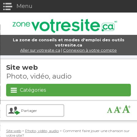
Menu
eturn to Content
els
La zone de conseils et modes d'emploi des outils
e domaine
votresite.ca
Aller sur votresite.ca
|
Connexion à votre compte
eb
Site web
ttres
Photo, vidéo, audio
rce électronique
Catégories
s d'achats virtuels
encement et marketing
Partager
x sociaux
Site web
>
Photo, vidéo, audio
> Comment faire jouer une chanson sur
votre site?