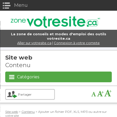
Menu
eturn to Content
els
La zone de conseils et modes d'emploi des outils
e domaine
votresite.ca
Aller sur votresite.ca
|
Connexion à votre compte
eb
Site web
ttres
Contenu
rce électronique
Catégories
s d'achats virtuels
encement et marketing
Partager
x sociaux
Site web
>
Contenu
> Ajouter un fichier PDF, XLS, MP3 ou autre sur
votre site