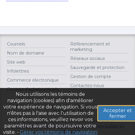
Courriels
Référencement et
marketing
Nom de domaine
Réseaux sociaux
Site web
Sauvegarde et protection
Infolettres
Gestion de compte
Commerce électronique
Contactez-nous
Centres d'achats virtuels
Nous utilisons les témoins de
navigation (cookies) afin d'améliorer
Politique de confidentialité
Modalités et conditions
votre expérience de navigation. Si vous
Accepter et
Connexion
(0)
n'êtes pas à l'aise avec l'utilisation de
fermer
ces informations, veuillez revoir vos
© 2010-2026 – votresite.ca Tous droits réservés
paramètres avant de poursuivre votre
Créateur de site web par votresite.ca
-
web site builder by
owebo.com
visite. -
Gérer vos témoins de navigation