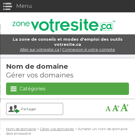
Menu
eturn to Content
els
La zone de conseils et modes d'emploi des outils
e domaine
votresite.ca
Aller sur votresite.ca
|
Connexion à votre compte
eb
Nom de domaine
ttres
Gérer vos domaines
rce électronique
Catégories
s d'achats virtuels
encement et marketing
Partager
x sociaux
Nom de domaine
>
Gérer vos domaines
> Acheter un nom de domaine
déjà enregistré