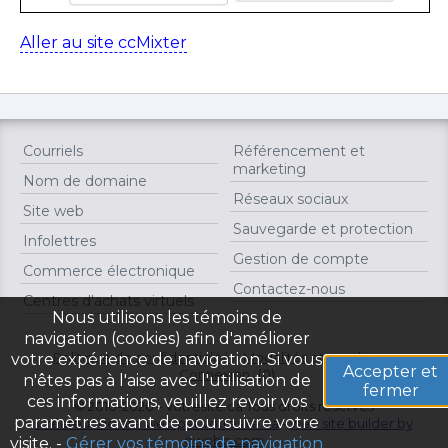
Aller au site ccMixter
Courriels
Référencement et
marketing
Nom de domaine
Réseaux sociaux
Site web
Sauvegarde et protection
Infolettres
Gestion de compte
Commerce électronique
Contactez-nous
Centres d'achats virtuels
Nous utilisons les témoins de
navigation (cookies) afin d'améliorer
Politique de confidentialité
Modalités et conditions
votre expérience de navigation. Si vous
Accepter et
Connexion
(0)
n'êtes pas à l'aise avec l'utilisation de
fermer
ces informations, veuillez revoir vos
© 2010-2026 – votresite.ca Tous droits réservés
paramètres avant de poursuivre votre
Créateur de site web par votresite.ca
-
web site builder by
owebo.com
visite. -
Gérer vos témoins de navigation